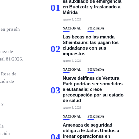
es auxiliado de emergencia
01
en Buctzotz y trasladado a
Mérida
agosto 6, 2026
NACIONAL
PORTADA
 en prisión
Las becas no las manda
Sheinbaum: las pagan los
02
ciudadanos con sus
Juez de
impuestos
enal 81/2026.
agosto 6, 2026
NACIONAL
PORTADA
a Rosa de
Nueve delfines de Ventura
nción de
Park podrían ser sometidos
03
a eutanasia; crece
preocupación por su estado
de salud
 y
agosto 6, 2026
NACIONAL
PORTADA
Amenaza de seguridad
la
obliga a Estados Unidos a
gación
04
frenar operaciones en