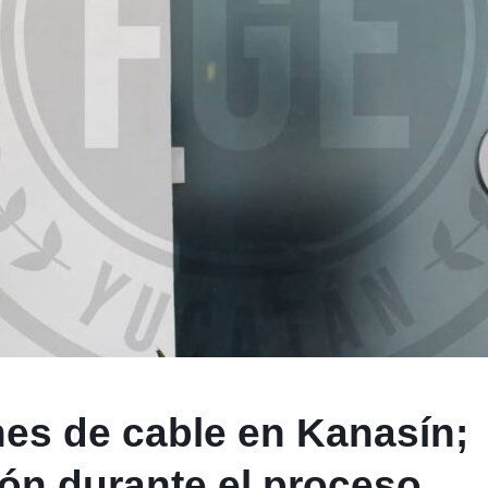
es de cable en Kanasín;
ón durante el proceso