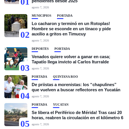
01
pendientes desde 2025
agosto 7, 2026
MUNICIPIOS
PORTADA
Lo cacharon y terminó en un Rotoplas!
Hombre se esconde en un tinaco y pide
02
auxilio a gritos en Timucuy
agosto 7, 2026
DEPORTES
PORTADA
Venados quiere volver a ganar en casa;
Tapatío llega invicto al Carlos Iturralde
03
agosto 7, 2026
PORTADA
QUINTANA ROO
De priistas a morenistas: los “chapulines”
que vuelven a buscar reflectores en Yucatán
04
agosto 7, 2026
PORTADA
YUCATÁN
Se libera el Periférico de Mérida! Tras casi 20
horas, reabren la circulación en el kilómetro 6
05
agosto 7, 2026