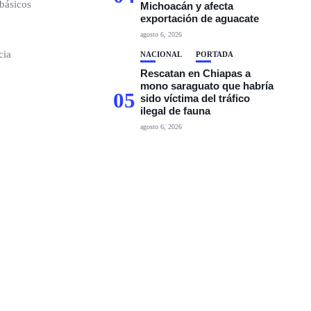
 básicos
Michoacán y afecta
exportación de aguacate
agosto 6, 2026
cia
NACIONAL
PORTADA
Rescatan en Chiapas a
mono saraguato que habría
05
sido víctima del tráfico
ilegal de fauna
agosto 6, 2026