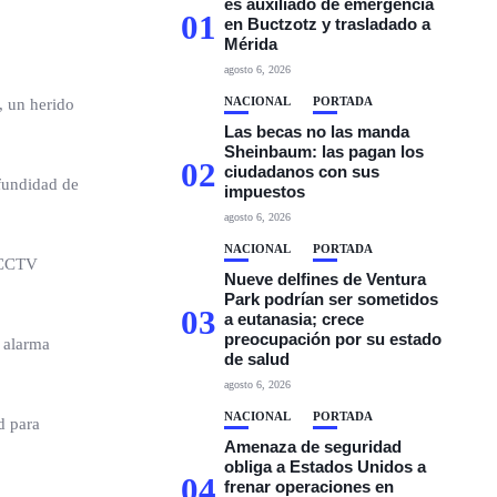
es auxiliado de emergencia
01
en Buctzotz y trasladado a
Mérida
agosto 6, 2026
NACIONAL
PORTADA
, un herido
Las becas no las manda
Sheinbaum: las pagan los
02
ciudadanos con sus
ofundidad de
impuestos
agosto 6, 2026
NACIONAL
PORTADA
l CCTV
Nueve delfines de Ventura
Park podrían ser sometidos
03
a eutanasia; crece
preocupación por su estado
e alarma
de salud
agosto 6, 2026
NACIONAL
PORTADA
d para
Amenaza de seguridad
obliga a Estados Unidos a
04
frenar operaciones en