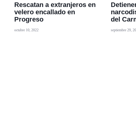
Rescatan a extranjeros en
Detiene
velero encallado en
narcodi
Progreso
del Ca
octubre 10, 2022
septiembre 29, 2