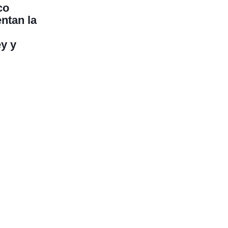
co
entan la
y y