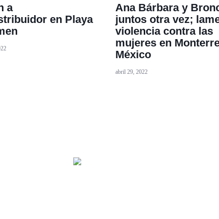
n a
Ana Bárbara y Bron
stribuidor en Playa
juntos otra vez; lam
rmen
violencia contra las
mujeres en Monterre
022
México
abril 29, 2022
HOME
TECNOLOGÍA
OUR PORTFOLIO