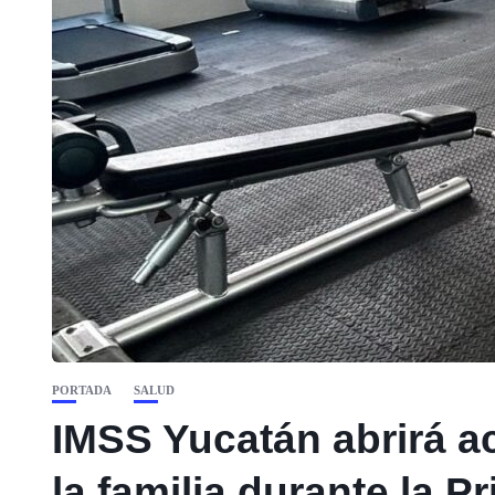
PORTADA
SALUD
IMSS Yucatán abrirá ac
la familia durante la 