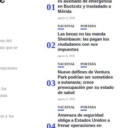
es auxiliado de emergencia
01
en Buctzotz y trasladado a
Mérida
agosto 6, 2026
NACIONAL
PORTADA
Las becas no las manda
Sheinbaum: las pagan los
ano del
02
ciudadanos con sus
tas que se
impuestos
agosto 6, 2026
NACIONAL
PORTADA
estaciones
Nueve delfines de Ventura
Park podrían ser sometidos
03
a eutanasia; crece
preocupación por su estado
 las
de salud
e más
agosto 6, 2026
NACIONAL
PORTADA
Amenaza de seguridad
as y los
obliga a Estados Unidos a
04
frenar operaciones en