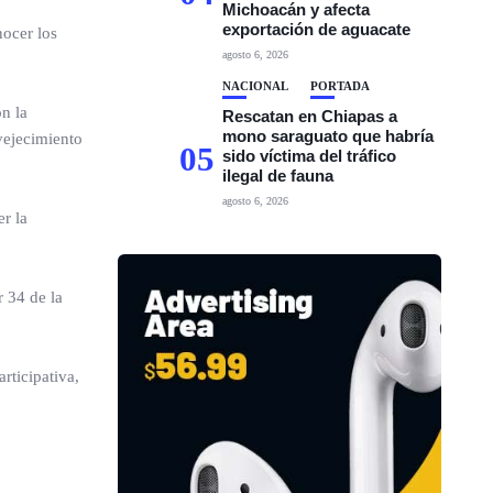
Michoacán y afecta
exportación de aguacate
nocer los
agosto 6, 2026
NACIONAL
PORTADA
on la
Rescatan en Chiapas a
mono saraguato que habría
vejecimiento
05
sido víctima del tráfico
ilegal de fauna
agosto 6, 2026
r la
 34 de la
rticipativa,