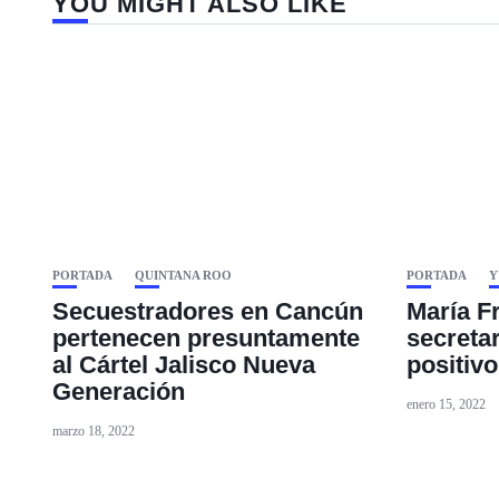
YOU MIGHT ALSO LIKE
PORTADA
QUINTANA ROO
PORTADA
Y
Secuestradores en Cancún
María Fr
pertenecen presuntamente
secreta
al Cártel Jalisco Nueva
positiv
Generación
enero 15, 2022
marzo 18, 2022