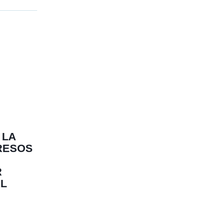
 LA
ERESOS
R
AL