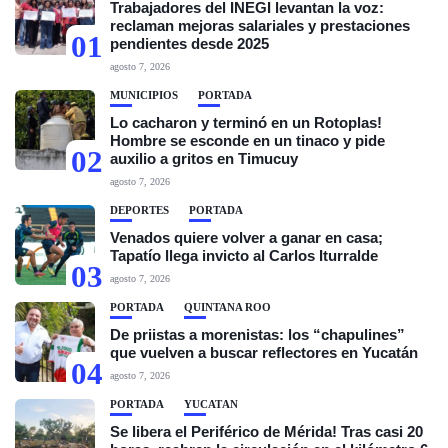
Trabajadores del INEGI levantan la voz:
reclaman mejoras salariales y prestaciones
01
pendientes desde 2025
agosto 7, 2026
MUNICIPIOS
PORTADA
Lo cacharon y terminó en un Rotoplas!
Hombre se esconde en un tinaco y pide
02
auxilio a gritos en Timucuy
agosto 7, 2026
DEPORTES
PORTADA
Venados quiere volver a ganar en casa;
Tapatío llega invicto al Carlos Iturralde
03
agosto 7, 2026
PORTADA
QUINTANA ROO
De priistas a morenistas: los “chapulines”
que vuelven a buscar reflectores en Yucatán
04
agosto 7, 2026
PORTADA
YUCATÁN
Se libera el Periférico de Mérida! Tras casi 20