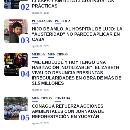
CLASES Y SIN RUTA CLARA PARA LAS
02
PRÁCTICAS
agosto 9, 2026
POLICIACAS
POLÍTICA
HIJO DE AMLO, AL HOSPITAL DE LUJO: LA
“AUSTERIDAD” NO PARECE APLICAR EN
03
CASA
agosto 9, 2026
MÉRIDA
MUNICIPIOS
“ME ENDEUDÉ Y HOY TENGO UNA
HABITACIÓN INUTILIZABLE”: ELIZABETH
04
VIVALDO DENUNCIA PRESUNTAS
IRREGULARIDADES EN OBRA DE MÁS DE
$1.5 MILLONES
agosto 9, 2026
MUNICIPIOS
PORTADA
CONAGUA REFUERZA ACCIONES
AMBIENTALES CON JORNADA DE
05
REFORESTACIÓN EN YUCATÁN
agosto 9, 2026