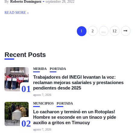
By
Roberto Dominguez
septiembre 28, 2022
READ MORE
1
2
…
12
Recent Posts
MÉRIDA
PORTADA
Trabajadores del INEGI levantan la voz:
reclaman mejoras salariales y prestaciones
01
pendientes desde 2025
agosto 7, 2026
MUNICIPIOS
PORTADA
Lo cacharon y terminó en un Rotoplas!
Hombre se esconde en un tinaco y pide
02
auxilio a gritos en Timucuy
agosto 7, 2026