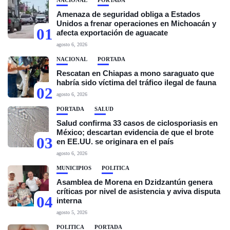
NACIONAL
PORTADA
Amenaza de seguridad obliga a Estados
Unidos a frenar operaciones en Michoacán y
01
afecta exportación de aguacate
agosto 6, 2026
NACIONAL
PORTADA
Rescatan en Chiapas a mono saraguato que
habría sido víctima del tráfico ilegal de fauna
02
agosto 6, 2026
PORTADA
SALUD
Salud confirma 33 casos de ciclosporiasis en
México; descartan evidencia de que el brote
03
en EE.UU. se originara en el país
agosto 6, 2026
MUNICIPIOS
POLÍTICA
Asamblea de Morena en Dzidzantún genera
críticas por nivel de asistencia y aviva disputa
04
interna
agosto 5, 2026
POLÍTICA
PORTADA