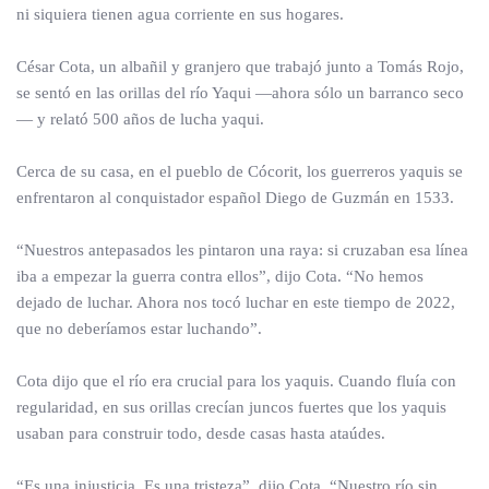
ni siquiera tienen agua corriente en sus hogares.
César Cota, un albañil y granjero que trabajó junto a Tomás Rojo,
se sentó en las orillas del río Yaqui —ahora sólo un barranco seco
— y relató 500 años de lucha yaqui.
Cerca de su casa, en el pueblo de Cócorit, los guerreros yaquis se
enfrentaron al conquistador español Diego de Guzmán en 1533.
“Nuestros antepasados les pintaron una raya: si cruzaban esa línea
iba a empezar la guerra contra ellos”, dijo Cota. “No hemos
dejado de luchar. Ahora nos tocó luchar en este tiempo de 2022,
que no deberíamos estar luchando”.
Cota dijo que el río era crucial para los yaquis. Cuando fluía con
regularidad, en sus orillas crecían juncos fuertes que los yaquis
usaban para construir todo, desde casas hasta ataúdes.
“Es una injusticia. Es una tristeza”, dijo Cota. “Nuestro río sin