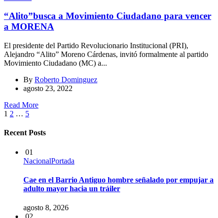
“Alito”busca a Movimiento Ciudadano para vencer
a MORENA
El presidente del Partido Revolucionario Institucional (PRI),
Alejandro “Alito” Moreno Cárdenas, invitó formalmente al partido
Movimiento Ciudadano (MC) a...
By
Roberto Dominguez
agosto 23, 2022
Read More
Paginación
1
2
…
5
de
Recent Posts
entradas
01
Nacional
Portada
Cae en el Barrio Antiguo hombre señalado por empujar a
adulto mayor hacia un tráiler
agosto 8, 2026
02