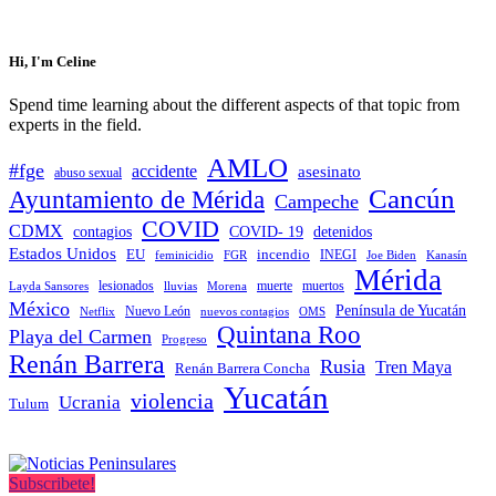
Hi, I'm Celine
Spend time learning about the different aspects of that topic from
experts in the field.
AMLO
#fge
accidente
asesinato
abuso sexual
Cancún
Ayuntamiento de Mérida
Campeche
COVID
CDMX
contagios
COVID- 19
detenidos
Estados Unidos
EU
incendio
feminicidio
FGR
INEGI
Joe Biden
Kanasín
Mérida
muerte
muertos
Layda Sansores
lesionados
Morena
lluvias
México
Península de Yucatán
Nuevo León
Netflix
nuevos contagios
OMS
Quintana Roo
Playa del Carmen
Progreso
Renán Barrera
Rusia
Tren Maya
Renán Barrera Concha
Yucatán
violencia
Ucrania
Tulum
Subscribete!