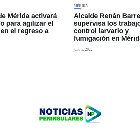
MÉRIDA
de Mérida activará
Alcalde Renán Barre
o para agilizar el
supervisa los trabaj
 en el regreso a
control larvario y
fumigación en Mérid
julio 5, 2022
HOME
TECNOLOGÍA
OUR PORTFOLIO