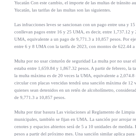
Yucatán Con este cambio, el importe de las multas de tránsito a
Yucatán, las tarifas de las multas son las siguientes.
Las infracciones leves se sancionan con un pago entre una y 15
conllevan pagos entre 16 y 25 UMA, es decir, entre 1,737.12 y 
UMA, equivalente a un pago de 9,771.3 a 10,857 pesos. Por ejemp
entre 6 y 8 UMA con la tarifa de 2023, con montos de 622.44 a 8
Multa por no usar cinturón de seguridad La multa por no usar el
estaba entre 1,659.84 y 1,867.32 pesos. A partir de febrero, la t
la multa máxima es de 20 veces la UMA, equivalente a 2,074.8 en
circular con placas vencidas tendrá una sanción máxima de 12 v
quienes sean detenidos en un retén de alcoholímetro, considera
de 9,771.3 a 10,857 pesos.
Multa por tirar basura Las violaciones al Reglamento de Limpia
municipales, también se fijan en UMA. La sanción por arrojar res
cenotes y espacios abiertos será de 5 a 10 unidades de medida. E
pesos a partir del próximo mes. Una sanción similar aplica par