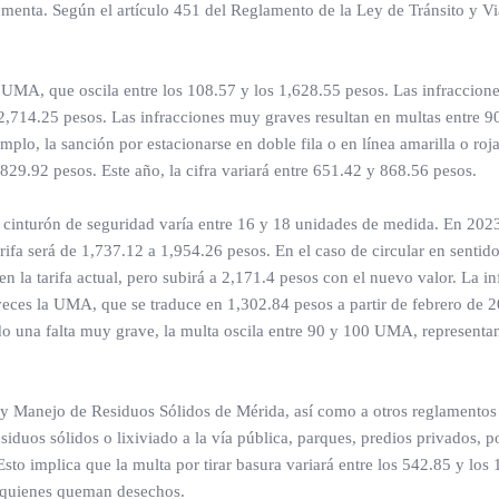
umenta. Según el artículo 451 del Reglamento de la Ley de Tránsito y Vi
 UMA, que oscila entre los 108.57 y los 1,628.55 pesos. Las infraccion
2,714.25 pesos. Las infracciones muy graves resultan en multas entre 9
lo, la sanción por estacionarse en doble fila o en línea amarilla o roja
29.92 pesos. Este año, la cifra variará entre 651.42 y 868.56 pesos.
 cinturón de seguridad varía entre 16 y 18 unidades de medida. En 2023
arifa será de 1,737.12 a 1,954.26 pesos. En el caso de circular en sentido
 la tarifa actual, pero subirá a 2,171.4 pesos con el nuevo valor. La in
eces la UMA, que se traduce en 1,302.84 pesos a partir de febrero de 2
do una falta muy grave, la multa oscila entre 90 y 100 UMA, represent
 y Manejo de Residuos Sólidos de Mérida, así como a otros reglamentos
iduos sólidos o lixiviado a la vía pública, parques, predios privados, p
sto implica que la multa por tirar basura variará entre los 542.85 y los
a quienes queman desechos.