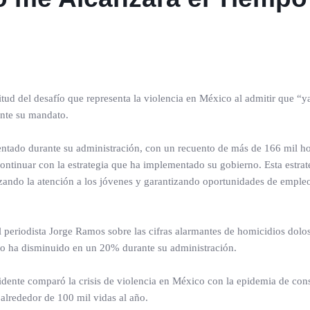
ud del desafío que representa la violencia en México al admitir que “y
ante su mandato.
entado durante su administración, con un recuento de más de 166 mil h
continuar con la estrategia que ha implementado su gobierno. Esta estrat
izando la atención a los jóvenes y garantizando oportunidades de emple
l periodista Jorge Ramos sobre las cifras alarmantes de homicidios dolo
ito ha disminuido en un 20% durante su administración.
esidente comparó la crisis de violencia en México con la epidemia de co
 alrededor de 100 mil vidas al año.