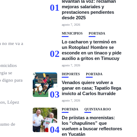
levantan la voz: reclaman
01
mejoras salariales y
prestaciones pendientes
desde 2025
agosto 7, 2026
MUNICIPIOS
PORTADA
Lo cacharon y terminó en
a no me va a
un Rotoplas! Hombre se
02
esconde en un tinaco y pide
auxilio a gritos en Timucuy
omicidios
agosto 7, 2026
egia se
DEPORTES
PORTADA
o digno para
Venados quiere volver a
ganar en casa; Tapatío llega
03
invicto al Carlos Iturralde
agosto 7, 2026
sos, López
PORTADA
QUINTANA ROO
De priistas a morenistas:
los “chapulines” que
nsumo de
04
vuelven a buscar reflectores
en Yucatán