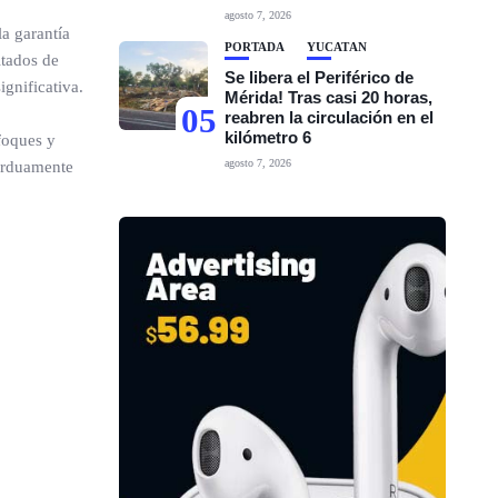
agosto 7, 2026
la garantía
PORTADA
YUCATÁN
ltados de
Se libera el Periférico de
ignificativa.
Mérida! Tras casi 20 horas,
05
reabren la circulación en el
kilómetro 6
nfoques y
agosto 7, 2026
 arduamente