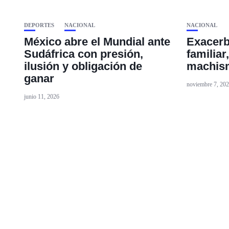
DEPORTES
NACIONAL
NACIONAL
México abre el Mundial ante
Exacerb
Sudáfrica con presión,
familiar
ilusión y obligación de
machism
ganar
noviembre 7, 20
junio 11, 2026