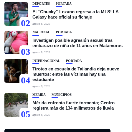
DEPORTES
PORTADA
El “Chucky” Lozano regresa a la MLS! LA
Galaxy hace oficial su fichaje
02
agosto 8, 2026
NACIONAL
PORTADA
Investigan posible agresión sexual tras
embarazo de niña de 11 años en Matamoros
03
agosto 8, 2026
INTERNACIONAL
PORTADA
Tiroteo en escuela de Tailandia deja nueve
muertos; entre las víctimas hay una
04
estudiante
agosto 8, 2026
MÉRIDA
MUNICIPIOS
Mérida enfrenta fuerte tormenta; Centro
registra más de 134 milímetros de lluvia
05
agosto 8, 2026