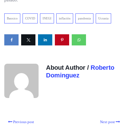
pasado.
Banxico
COVID
INEGI
inflación
pandemia
Ucrania
About Author /
Roberto
Dominguez
Previous post
Next post