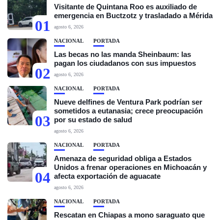
Visitante de Quintana Roo es auxiliado de
emergencia en Buctzotz y trasladado a Mérida
01
agosto 6, 2026
NACIONAL
PORTADA
Las becas no las manda Sheinbaum: las
pagan los ciudadanos con sus impuestos
02
agosto 6, 2026
NACIONAL
PORTADA
Nueve delfines de Ventura Park podrían ser
sometidos a eutanasia; crece preocupación
03
por su estado de salud
agosto 6, 2026
NACIONAL
PORTADA
Amenaza de seguridad obliga a Estados
Unidos a frenar operaciones en Michoacán y
04
afecta exportación de aguacate
agosto 6, 2026
NACIONAL
PORTADA
Rescatan en Chiapas a mono saraguato que