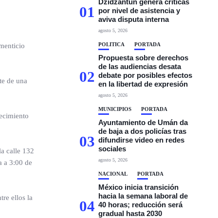
Dzidzantún genera críticas
01
por nivel de asistencia y
aviva disputa interna
agosto 5, 2026
POLÍTICA
PORTADA
imenticio
Propuesta sobre derechos
de las audiencias desata
02
debate por posibles efectos
te de una
en la libertad de expresión
agosto 5, 2026
MUNICIPIOS
PORTADA
recimiento
Ayuntamiento de Umán da
de baja a dos policías tras
03
difundirse video en redes
sociales
la calle 132
agosto 5, 2026
a a 3:00 de
NACIONAL
PORTADA
México inicia transición
hacia la semana laboral de
re ellos la
04
40 horas; reducción será
gradual hasta 2030