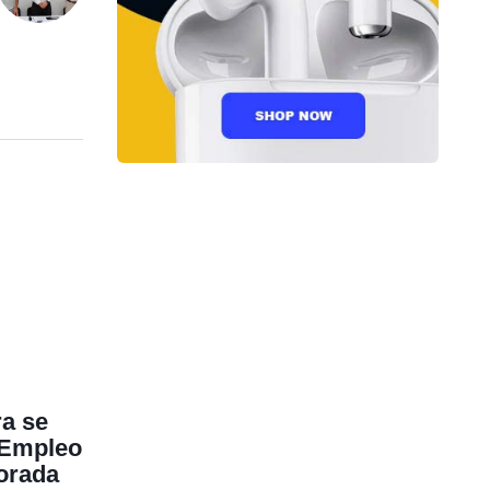
a se
e Empleo
orada