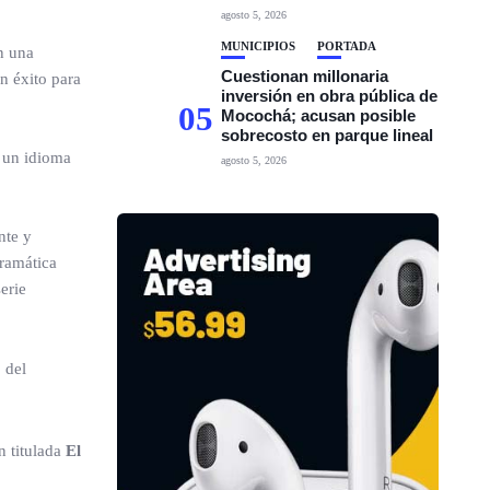
agosto 5, 2026
MUNICIPIOS
PORTADA
n una
Cuestionan millonaria
n éxito para
inversión en obra pública de
05
Mocochá; acusan posible
sobrecosto en parque lineal
 un idioma
agosto 5, 2026
nte y
dramática
erie
 del
n titulada
El