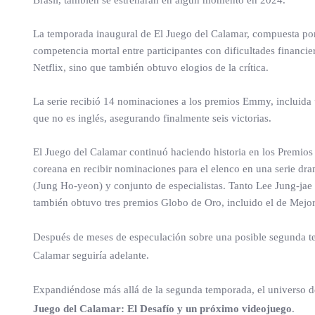
Brasil, también se estrenarán en algún momento en 2024.
La temporada inaugural de El Juego del Calamar, compuesta por
competencia mortal entre participantes con dificultades financie
Netflix, sino que también obtuvo elogios de la crítica.
La serie recibió 14 nominaciones a los premios Emmy, incluida
que no es inglés, asegurando finalmente seis victorias.
El Juego del Calamar continuó haciendo historia en los Premios 
coreana en recibir nominaciones para el elenco en una serie dram
(Jung Ho-yeon) y conjunto de especialistas. Tanto Lee Jung-jae 
también obtuvo tres premios Globo de Oro, incluido el de Mejo
Después de meses de especulación sobre una posible segunda 
Calamar seguiría adelante.
Expandiéndose más allá de la segunda temporada, el universo de
Juego del Calamar: El Desafío y un próximo videojuego
.