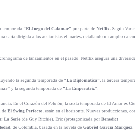
da temporada
“El Juego del Calamar”
por parte de
Netflix
. Según Variet
a carta dirigida a los accionistas el martes, detallando un amplio calen
 cronograma de lanzamientos en el pasado, Netflix asegura una diversid
ncluyendo la segunda temporada de
“La Diplomática”
, la tercera tempor
amar”
y la segunda temporada de
“La Emperatriz”
.
ancia: En el Corazón del Pelotón, la sexta temporada de El Amor es Cie
a de
El Swing Perfecto
, están en el horizonte. Nuevas producciones, 
: La Serie
(de Guy Ritchie), Eric (protagonizada por
Benedict
ledad
, de Colombia, basada en la novela de
Gabriel García Márquez
,