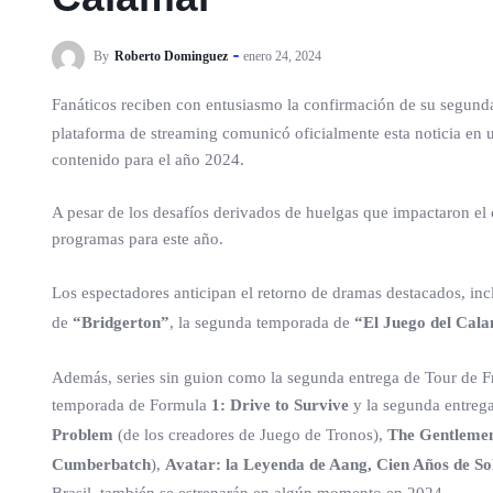
By
Roberto Dominguez
enero 24, 2024
Fanáticos reciben con entusiasmo la confirmación de su segun
plataforma de streaming comunicó oficialmente esta noticia en un
contenido para el año 2024.
A pesar de los desafíos derivados de huelgas que impactaron el
programas para este año.
Los espectadores anticipan el retorno de dramas destacados, i
de
“Bridgerton”
, la segunda temporada de
“El Juego del Cal
Además, series sin guion como la segunda entrega de Tour de Fr
temporada de Formula
1: Drive to Survive
y la segunda entreg
Problem
(de los creadores de Juego de Tronos),
The Gentlemen
Cumberbatch
),
Avatar: la Leyenda de Aang, Cien Años de So