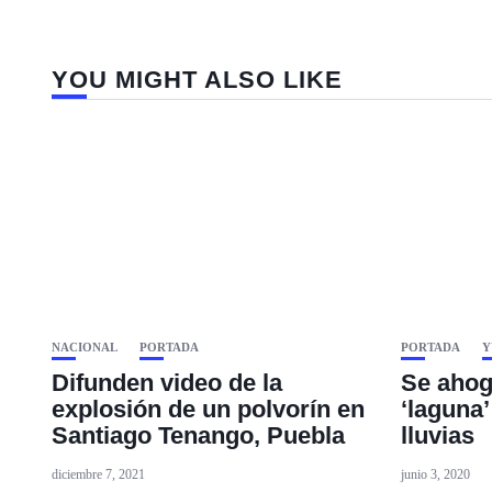
YOU MIGHT ALSO LIKE
NACIONAL
PORTADA
PORTADA
Y
Difunden video de la
Se ahog
explosión de un polvorín en
‘laguna
Santiago Tenango, Puebla
lluvias
diciembre 7, 2021
junio 3, 2020