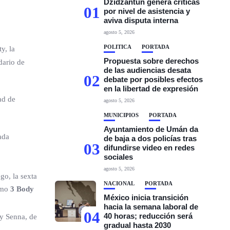
Dzidzantún genera críticas
01
por nivel de asistencia y
aviva disputa interna
agosto 5, 2026
POLÍTICA
PORTADA
y, la
Propuesta sobre derechos
dario de
de las audiencias desata
02
debate por posibles efectos
en la libertad de expresión
ad de
agosto 5, 2026
MUNICIPIOS
PORTADA
Ayuntamiento de Umán da
ada
de baja a dos policías tras
03
difundirse video en redes
sociales
agosto 5, 2026
go, la sexta
NACIONAL
PORTADA
como
3 Body
México inicia transición
hacia la semana laboral de
04
40 horas; reducción será
 y Senna, de
gradual hasta 2030