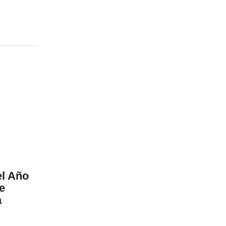
l Año
e
a