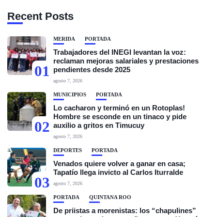
Recent Posts
MÉRIDA
PORTADA
Trabajadores del INEGI levantan la voz:
reclaman mejoras salariales y prestaciones
01
pendientes desde 2025
agosto 7, 2026
MUNICIPIOS
PORTADA
Lo cacharon y terminó en un Rotoplas!
Hombre se esconde en un tinaco y pide
02
auxilio a gritos en Timucuy
agosto 7, 2026
DEPORTES
PORTADA
Venados quiere volver a ganar en casa;
Tapatío llega invicto al Carlos Iturralde
03
agosto 7, 2026
PORTADA
QUINTANA ROO
De priistas a morenistas: los “chapulines”