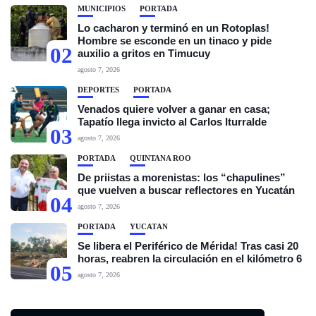
MUNICIPIOS
PORTADA
Lo cacharon y terminó en un Rotoplas!
Hombre se esconde en un tinaco y pide
02
auxilio a gritos en Timucuy
agosto 7, 2026
DEPORTES
PORTADA
Venados quiere volver a ganar en casa;
Tapatío llega invicto al Carlos Iturralde
03
agosto 7, 2026
PORTADA
QUINTANA ROO
De priistas a morenistas: los “chapulines”
que vuelven a buscar reflectores en Yucatán
04
agosto 7, 2026
PORTADA
YUCATÁN
Se libera el Periférico de Mérida! Tras casi 20
horas, reabren la circulación en el kilómetro 6
05
agosto 7, 2026