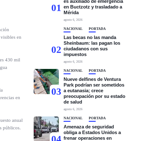
es auxiliado de emergencia
01
en Buctzotz y trasladado a
Mérida
agosto 6, 2026
NACIONAL
PORTADA
ación
visibles en
Las becas no las manda
Sheinbaum: las pagan los
02
ciudadanos con sus
impuestos
es 430 mil
agosto 6, 2026
agua
NACIONAL
PORTADA
Nueve delfines de Ventura
Park podrían ser sometidos
03
la
a eutanasia; crece
preocupación por su estado
arencias en
de salud
agosto 6, 2026
NACIONAL
PORTADA
puesto anual
Amenaza de seguridad
s públicos.
obliga a Estados Unidos a
04
frenar operaciones en