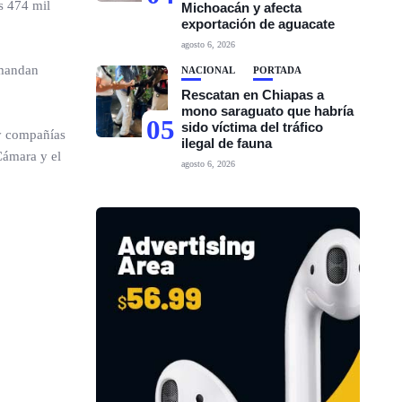
s 474 mil
Michoacán y afecta
exportación de aguacate
agosto 6, 2026
emandan
NACIONAL
PORTADA
Rescatan en Chiapas a
mono saraguato que habría
05
sido víctima del tráfico
 y compañías
ilegal de fauna
Cámara y el
agosto 6, 2026