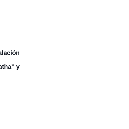
alación
atha” y