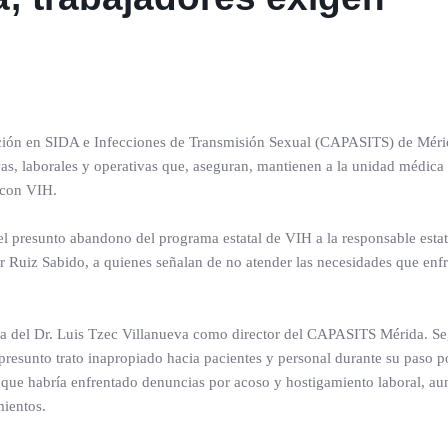
nción en SIDA e Infecciones de Transmisión Sexual (CAPASITS) de Méri
vas, laborales y operativas que, aseguran, mantienen a la unidad médica
n con VIH.
el presunto abandono del programa estatal de VIH a la responsable estat
r Ruiz Sabido, a quienes señalan de no atender las necesidades que enf
da del Dr. Luis Tzec Villanueva como director del CAPASITS Mérida. Se
resunto trato inapropiado hacia pacientes y personal durante su paso po
n que habría enfrentado denuncias por acoso y hostigamiento laboral, a
ientos.