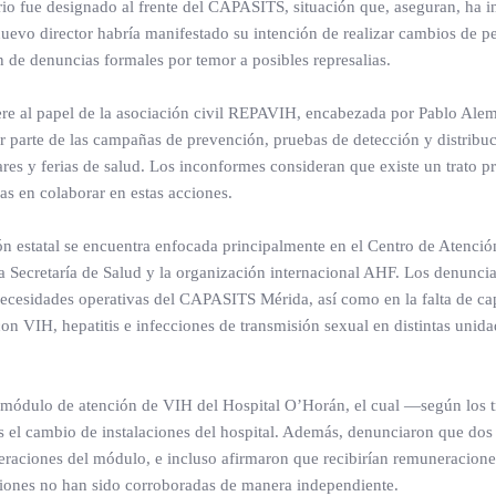
nario fue designado al frente del CAPASITS, situación que, aseguran, ha
 nuevo director habría manifestado su intención de realizar cambios de pe
 de denuncias formales por temor a posibles represalias.
fiere al papel de la asociación civil REPAVIH, encabezada por Pablo Ale
r parte de las campañas de prevención, pruebas de detección y distribu
ares y ferias de salud. Los inconformes consideran que existe un trato pr
as en colaborar en estas acciones.
ón estatal se encuentra enfocada principalmente en el Centro de Atenció
a Secretaría de Salud y la organización internacional AHF. Los denunci
necesidades operativas del CAPASITS Mérida, así como en la falta de ca
on VIH, hepatitis e infecciones de transmisión sexual en distintas unid
l módulo de atención de VIH del Hospital O’Horán, el cual —según los t
l cambio de instalaciones del hospital. Además, denunciaron que dos 
peraciones del módulo, e incluso afirmaron que recibirían remuneracione
ciones no han sido corroboradas de manera independiente.