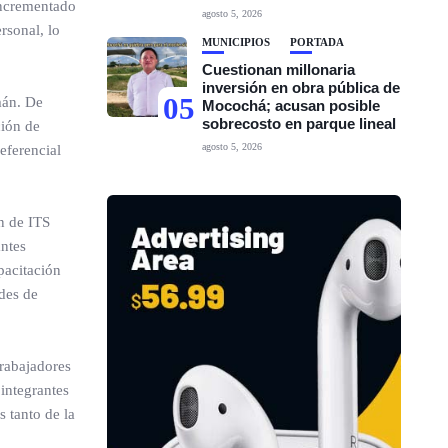
 incrementado
agosto 5, 2026
rsonal, lo
MUNICIPIOS
PORTADA
Cuestionan millonaria
inversión en obra pública de
05
mán. De
Mocochá; acusan posible
sobrecosto en parque lineal
ción de
agosto 5, 2026
eferencial
n de ITS
antes
pacitación
ades de
rabajadores
integrantes
s tanto de la