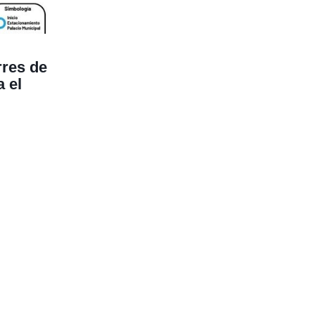
rres de
a el