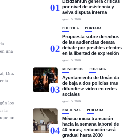
Dzidzantún genera críticas
01
por nivel de asistencia y
aviva disputa interna
agosto 5, 2026
POLÍTICA
PORTADA
Propuesta sobre derechos
de las audiencias desata
da
02
debate por posibles efectos
 en una
en la libertad de expresión
agosto 5, 2026
MUNICIPIOS
PORTADA
al, Dra.
Ayuntamiento de Umán da
renta
de baja a dos policías tras
03
difundirse video en redes
sociales
agosto 5, 2026
gún los
r la
NACIONAL
PORTADA
unque no
México inicia transición
hacia la semana laboral de
04
40 horas; reducción será
gradual hasta 2030