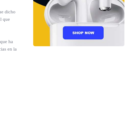
ue dicho
l que
 que ha
ias en la