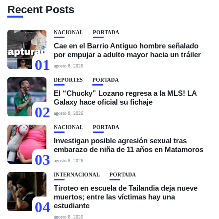
Recent Posts
NACIONAL
PORTADA
Cae en el Barrio Antiguo hombre señalado
por empujar a adulto mayor hacia un tráiler
01
agosto 8, 2026
DEPORTES
PORTADA
El “Chucky” Lozano regresa a la MLS! LA
Galaxy hace oficial su fichaje
02
agosto 8, 2026
NACIONAL
PORTADA
Investigan posible agresión sexual tras
embarazo de niña de 11 años en Matamoros
03
agosto 8, 2026
INTERNACIONAL
PORTADA
Tiroteo en escuela de Tailandia deja nueve
muertos; entre las víctimas hay una
04
estudiante
agosto 8, 2026