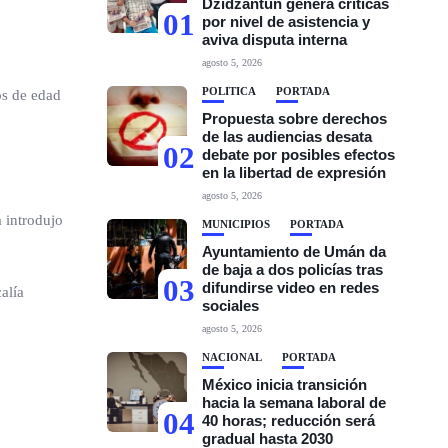
Dzidzantún genera críticas
01
por nivel de asistencia y
aviva disputa interna
agosto 5, 2026
POLÍTICA
PORTADA
os de edad
Propuesta sobre derechos
de las audiencias desata
02
debate por posibles efectos
en la libertad de expresión
agosto 5, 2026
a introdujo
MUNICIPIOS
PORTADA
Ayuntamiento de Umán da
de baja a dos policías tras
03
difundirse video en redes
alía
sociales
agosto 5, 2026
NACIONAL
PORTADA
México inicia transición
hacia la semana laboral de
04
40 horas; reducción será
gradual hasta 2030