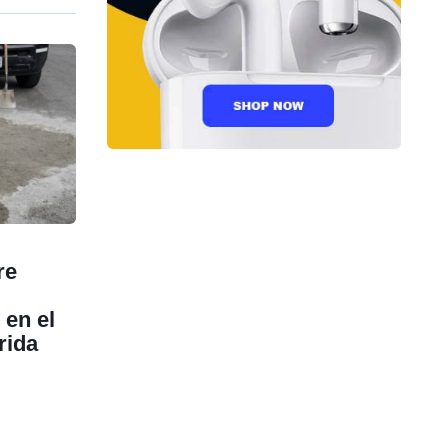
re
 en el
rida