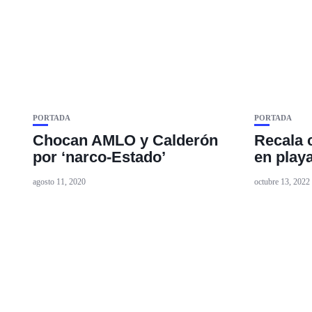
PORTADA
PORTADA
Chocan AMLO y Calderón
Recala 
por ‘narco-Estado’
en play
agosto 11, 2020
octubre 13, 2022