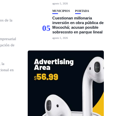
agosto 5, 2026
MUNICIPIOS
PORTADA
Cuestionan millonaria
os de la
inversión en obra pública de
05
Mocochá; acusan posible
sobrecosto en parque lineal
agosto 5, 2026
mpresarial
gación de
 la
cional en