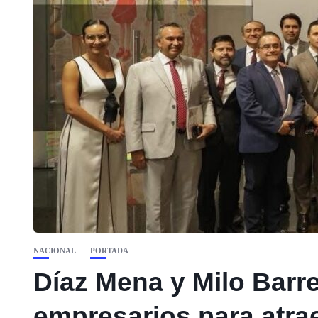
NACIONAL
PORTADA
Díaz Mena y Milo Barre
empresarios para atra