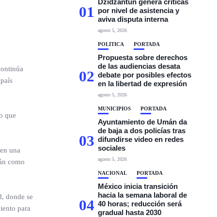
Dzidzantún genera críticas
01
por nivel de asistencia y
aviva disputa interna
agosto 5, 2026
POLÍTICA
PORTADA
Propuesta sobre derechos
de las audiencias desata
continúa
02
debate por posibles efectos
 país
en la libertad de expresión
agosto 5, 2026
MUNICIPIOS
PORTADA
io que
Ayuntamiento de Umán da
de baja a dos policías tras
03
difundirse video en redes
sociales
 en una
agosto 5, 2026
tán como
NACIONAL
PORTADA
México inicia transición
hacia la semana laboral de
d, donde se
04
40 horas; reducción será
miento para
gradual hasta 2030