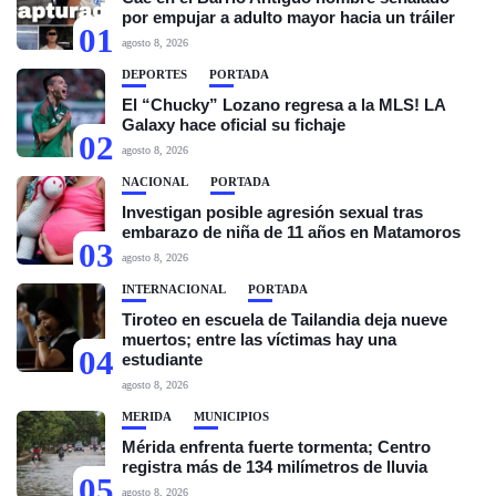
por empujar a adulto mayor hacia un tráiler
01
agosto 8, 2026
DEPORTES
PORTADA
El “Chucky” Lozano regresa a la MLS! LA
Galaxy hace oficial su fichaje
02
agosto 8, 2026
NACIONAL
PORTADA
Investigan posible agresión sexual tras
embarazo de niña de 11 años en Matamoros
03
agosto 8, 2026
INTERNACIONAL
PORTADA
Tiroteo en escuela de Tailandia deja nueve
muertos; entre las víctimas hay una
04
estudiante
agosto 8, 2026
MÉRIDA
MUNICIPIOS
Mérida enfrenta fuerte tormenta; Centro
registra más de 134 milímetros de lluvia
05
agosto 8, 2026