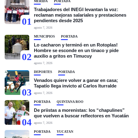
MÉRIDA
PORTADA
Trabajadores del INEGI levantan la voz:
reclaman mejoras salariales y prestaciones
01
pendientes desde 2025
agosto 7, 2026
MUNICIPIOS
PORTADA
Lo cacharon y terminó en un Rotoplas!
Hombre se esconde en un tinaco y pide
02
auxilio a gritos en Timucuy
agosto 7, 2026
DEPORTES
PORTADA
Venados quiere volver a ganar en casa;
Tapatío llega invicto al Carlos Iturralde
03
agosto 7, 2026
PORTADA
QUINTANA ROO
De priistas a morenistas: los “chapulines”
que vuelven a buscar reflectores en Yucatán
04
agosto 7, 2026
PORTADA
YUCATÁN