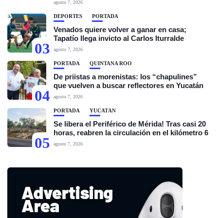
agosto 7, 2026
DEPORTES
PORTADA
Venados quiere volver a ganar en casa;
Tapatío llega invicto al Carlos Iturralde
03
agosto 7, 2026
PORTADA
QUINTANA ROO
De priistas a morenistas: los “chapulines”
que vuelven a buscar reflectores en Yucatán
04
agosto 7, 2026
PORTADA
YUCATÁN
Se libera el Periférico de Mérida! Tras casi 20
horas, reabren la circulación en el kilómetro 6
05
agosto 7, 2026