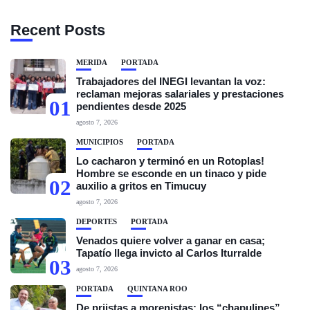
Recent Posts
MÉRIDA
PORTADA
Trabajadores del INEGI levantan la voz:
reclaman mejoras salariales y prestaciones
01
pendientes desde 2025
agosto 7, 2026
MUNICIPIOS
PORTADA
Lo cacharon y terminó en un Rotoplas!
Hombre se esconde en un tinaco y pide
02
auxilio a gritos en Timucuy
agosto 7, 2026
DEPORTES
PORTADA
Venados quiere volver a ganar en casa;
Tapatío llega invicto al Carlos Iturralde
03
agosto 7, 2026
PORTADA
QUINTANA ROO
De priistas a morenistas: los “chapulines”