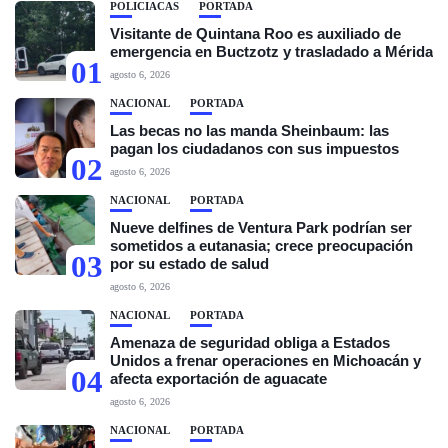
POLICIACAS
PORTADA
Visitante de Quintana Roo es auxiliado de
emergencia en Buctzotz y trasladado a Mérida
01
agosto 6, 2026
NACIONAL
PORTADA
Las becas no las manda Sheinbaum: las
pagan los ciudadanos con sus impuestos
02
agosto 6, 2026
NACIONAL
PORTADA
Nueve delfines de Ventura Park podrían ser
sometidos a eutanasia; crece preocupación
03
por su estado de salud
agosto 6, 2026
NACIONAL
PORTADA
Amenaza de seguridad obliga a Estados
Unidos a frenar operaciones en Michoacán y
04
afecta exportación de aguacate
agosto 6, 2026
NACIONAL
PORTADA