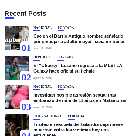
Recent Posts
NACIONAL
PORTADA
Cae en el Barrio Antiguo hombre señalado
por empujar a adulto mayor hacia un tráiler
01
agosto 8, 2026
DEPORTES
PORTADA
El “Chucky” Lozano regresa a la MLS! LA
Galaxy hace oficial su fichaje
02
agosto 8, 2026
NACIONAL
PORTADA
Investigan posible agresión sexual tras
embarazo de niña de 11 años en Matamoros
03
agosto 8, 2026
INTERNACIONAL
PORTADA
Tiroteo en escuela de Tailandia deja nueve
muertos; entre las víctimas hay una
estudiante