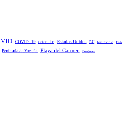
VID
Estados Unidos
COVID- 19
detenidos
EU
feminicidio
FGR
Playa del Carmen
Península de Yucatán
Progreso