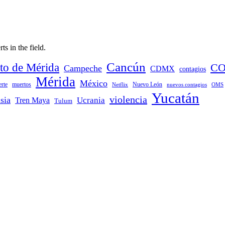
ts in the field.
Cancún
to de Mérida
CO
Campeche
CDMX
contagios
Mérida
México
rte
muertos
Nuevo León
Netflix
nuevos contagios
OMS
Yucatán
violencia
sia
Ucrania
Tren Maya
Tulum