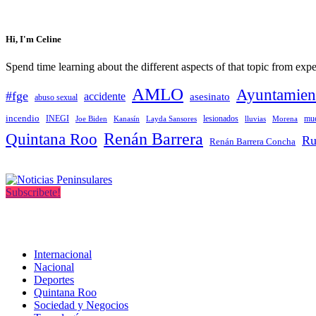
Hi, I'm Celine
Spend time learning about the different aspects of that topic from exper
AMLO
Ayuntamien
#fge
accidente
asesinato
abuso sexual
incendio
mue
INEGI
Joe Biden
Layda Sansores
lesionados
Morena
Kanasín
lluvias
Renán Barrera
Quintana Roo
Ru
Renán Barrera Concha
Subscribete!
Internacional
Nacional
Deportes
Quintana Roo
Sociedad y Negocios