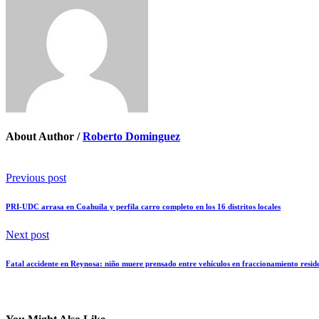
About Author /
Roberto Dominguez
Previous post
PRI-UDC arrasa en Coahuila y perfila carro completo en los 16 distritos locales
Next post
Fatal accidente en Reynosa: niño muere prensado entre vehículos en fraccionamiento resid