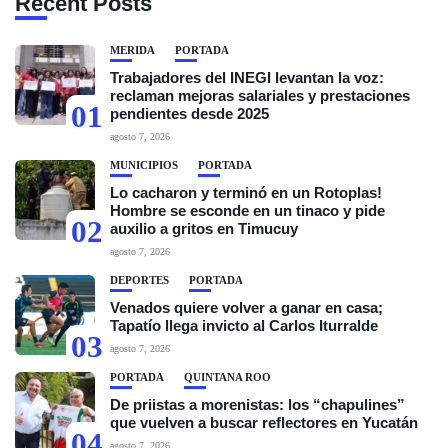
Recent Posts
MÉRIDA
PORTADA
Trabajadores del INEGI levantan la voz:
reclaman mejoras salariales y prestaciones
01
pendientes desde 2025
agosto 7, 2026
MUNICIPIOS
PORTADA
Lo cacharon y terminó en un Rotoplas!
Hombre se esconde en un tinaco y pide
02
auxilio a gritos en Timucuy
agosto 7, 2026
DEPORTES
PORTADA
Venados quiere volver a ganar en casa;
Tapatío llega invicto al Carlos Iturralde
03
agosto 7, 2026
PORTADA
QUINTANA ROO
De priistas a morenistas: los “chapulines”
que vuelven a buscar reflectores en Yucatán
04
agosto 7, 2026