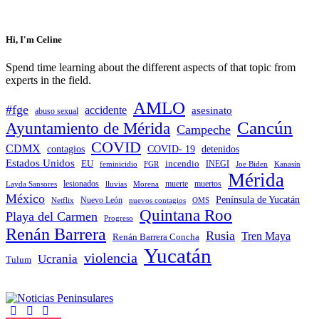
Hi, I'm Celine
Spend time learning about the different aspects of that topic from
experts in the field.
AMLO
#fge
accidente
asesinato
abuso sexual
Cancún
Ayuntamiento de Mérida
Campeche
COVID
CDMX
contagios
COVID- 19
detenidos
Estados Unidos
EU
incendio
feminicidio
FGR
INEGI
Joe Biden
Kanasín
Mérida
muerte
muertos
Layda Sansores
lesionados
Morena
lluvias
México
Península de Yucatán
Nuevo León
Netflix
nuevos contagios
OMS
Quintana Roo
Playa del Carmen
Progreso
Renán Barrera
Rusia
Tren Maya
Renán Barrera Concha
Yucatán
violencia
Ucrania
Tulum