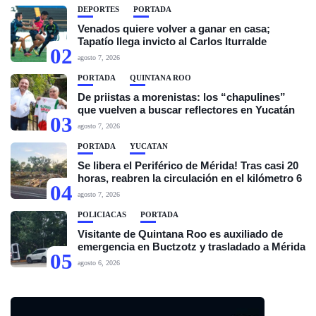
DEPORTES
PORTADA
Venados quiere volver a ganar en casa;
Tapatío llega invicto al Carlos Iturralde
02
agosto 7, 2026
PORTADA
QUINTANA ROO
De priistas a morenistas: los “chapulines”
que vuelven a buscar reflectores en Yucatán
03
agosto 7, 2026
PORTADA
YUCATÁN
Se libera el Periférico de Mérida! Tras casi 20
horas, reabren la circulación en el kilómetro 6
04
agosto 7, 2026
POLICIACAS
PORTADA
Visitante de Quintana Roo es auxiliado de
emergencia en Buctzotz y trasladado a Mérida
05
agosto 6, 2026