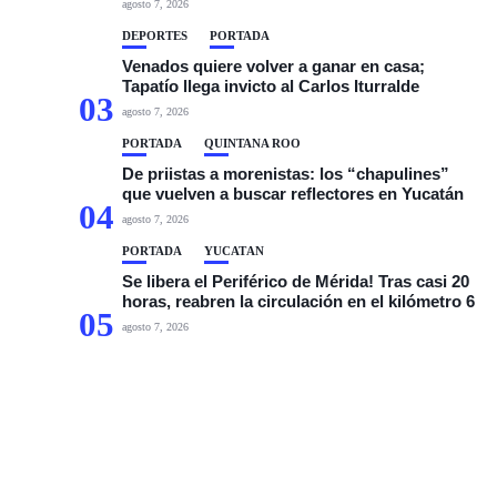
agosto 7, 2026
DEPORTES
PORTADA
Venados quiere volver a ganar en casa;
Tapatío llega invicto al Carlos Iturralde
03
agosto 7, 2026
PORTADA
QUINTANA ROO
De priistas a morenistas: los “chapulines”
que vuelven a buscar reflectores en Yucatán
04
agosto 7, 2026
PORTADA
YUCATÁN
Se libera el Periférico de Mérida! Tras casi 20
horas, reabren la circulación en el kilómetro 6
05
agosto 7, 2026