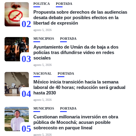
POLÍTICA
PORTADA
Propuesta sobre derechos de las audiencias
desata debate por posibles efectos en la
02
libertad de expresión
agosto 5, 2026
MUNICIPIOS
PORTADA
Ayuntamiento de Umán da de baja a dos
policías tras difundirse video en redes
03
sociales
agosto 5, 2026
NACIONAL
PORTADA
México inicia transición hacia la semana
laboral de 40 horas; reducción será gradual
04
hasta 2030
agosto 5, 2026
MUNICIPIOS
PORTADA
Cuestionan millonaria inversión en obra
pública de Mocochá; acusan posible
05
sobrecosto en parque lineal
agosto 5, 2026