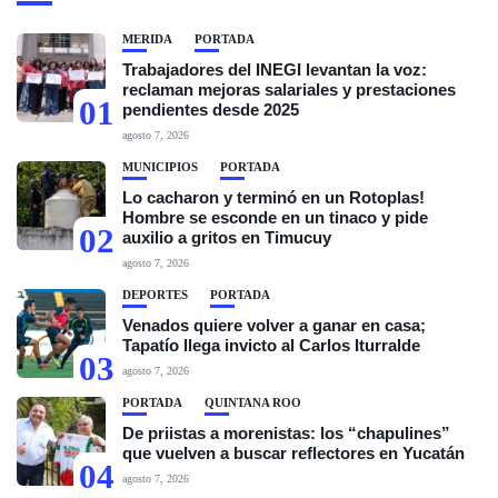
MÉRIDA
PORTADA
Trabajadores del INEGI levantan la voz:
reclaman mejoras salariales y prestaciones
01
pendientes desde 2025
agosto 7, 2026
MUNICIPIOS
PORTADA
Lo cacharon y terminó en un Rotoplas!
Hombre se esconde en un tinaco y pide
02
auxilio a gritos en Timucuy
agosto 7, 2026
DEPORTES
PORTADA
Venados quiere volver a ganar en casa;
Tapatío llega invicto al Carlos Iturralde
03
agosto 7, 2026
PORTADA
QUINTANA ROO
De priistas a morenistas: los “chapulines”
que vuelven a buscar reflectores en Yucatán
04
agosto 7, 2026