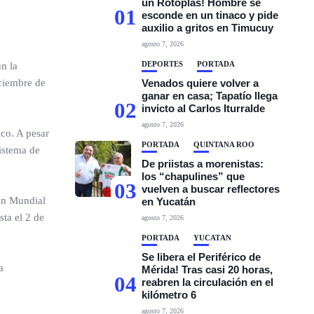
un Rotoplas! Hombre se
01
esconde en un tinaco y pide
auxilio a gritos en Timucuy
agosto 7, 2026
DEPORTES
PORTADA
n la
iciembre de
Venados quiere volver a
ganar en casa; Tapatío llega
02
invicto al Carlos Iturralde
agosto 7, 2026
ico. A pesar
PORTADA
QUINTANA ROO
Sistema de
De priistas a morenistas:
los “chapulines” que
03
vuelven a buscar reflectores
ión Mundial
en Yucatán
sta el 2 de
agosto 7, 2026
PORTADA
YUCATÁN
Se libera el Periférico de
a
Mérida! Tras casi 20 horas,
04
reabren la circulación en el
kilómetro 6
agosto 7, 2026