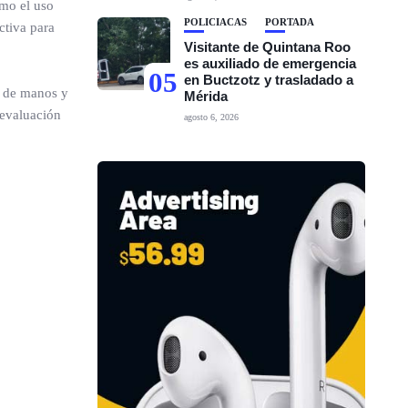
omo el uso
POLICIACAS
PORTADA
ctiva para
Visitante de Quintana Roo
es auxiliado de emergencia
05
en Buctzotz y trasladado a
do de manos y
Mérida
 evaluación
agosto 6, 2026