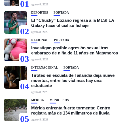
01
agosto 8, 2026
DEPORTES
PORTADA
El “Chucky” Lozano regresa a la MLS! LA
Galaxy hace oficial su fichaje
02
agosto 8, 2026
NACIONAL
PORTADA
Investigan posible agresión sexual tras
embarazo de niña de 11 años en Matamoros
03
agosto 8, 2026
INTERNACIONAL
PORTADA
Tiroteo en escuela de Tailandia deja nueve
muertos; entre las víctimas hay una
04
estudiante
agosto 8, 2026
MÉRIDA
MUNICIPIOS
Mérida enfrenta fuerte tormenta; Centro
registra más de 134 milímetros de lluvia
05
agosto 8, 2026