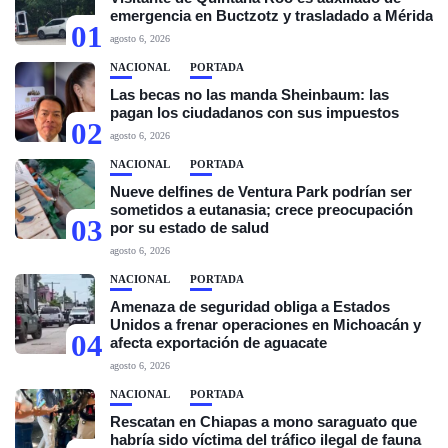
emergencia en Buctzotz y trasladado a Mérida
01
agosto 6, 2026
NACIONAL
PORTADA
Las becas no las manda Sheinbaum: las
pagan los ciudadanos con sus impuestos
02
agosto 6, 2026
NACIONAL
PORTADA
Nueve delfines de Ventura Park podrían ser
sometidos a eutanasia; crece preocupación
03
por su estado de salud
agosto 6, 2026
NACIONAL
PORTADA
Amenaza de seguridad obliga a Estados
Unidos a frenar operaciones en Michoacán y
04
afecta exportación de aguacate
agosto 6, 2026
NACIONAL
PORTADA
Rescatan en Chiapas a mono saraguato que
habría sido víctima del tráfico ilegal de fauna