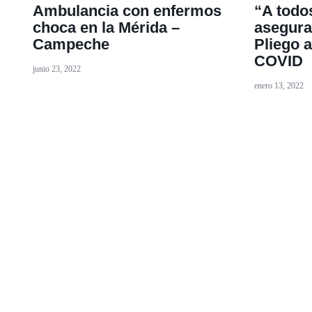
Ambulancia con enfermos
“A todos
choca en la Mérida –
asegura
Campeche
Pliego a
COVID
junio 23, 2022
enero 13, 2022