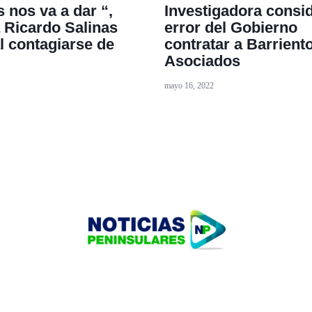
 nos va a dar “,
Investigadora consi
 Ricardo Salinas
error del Gobierno
l contagiarse de
contratar a Barrient
Asociados
mayo 16, 2022
HOME
TECNOLOGÍA
OUR PORTFOLIO