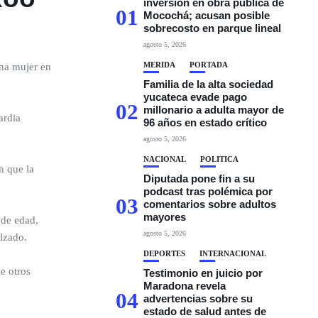
inversión en obra pública de
01
Mocochá; acusan posible
sobrecosto en parque lineal
agosto 5, 2026
MÉRIDA
PORTADA
una mujer en
Familia de la alta sociedad
yucateca evade pago
02
millonario a adulta mayor de
ardia
96 años en estado crítico
agosto 5, 2026
NACIONAL
POLÍTICA
n que la
Diputada pone fin a su
podcast tras polémica por
03
comentarios sobre adultos
mayores
 de edad,
agosto 5, 2026
alzado.
DEPORTES
INTERNACIONAL
e otros
Testimonio en juicio por
Maradona revela
04
advertencias sobre su
estado de salud antes de