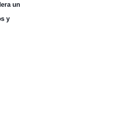
dera un
os y