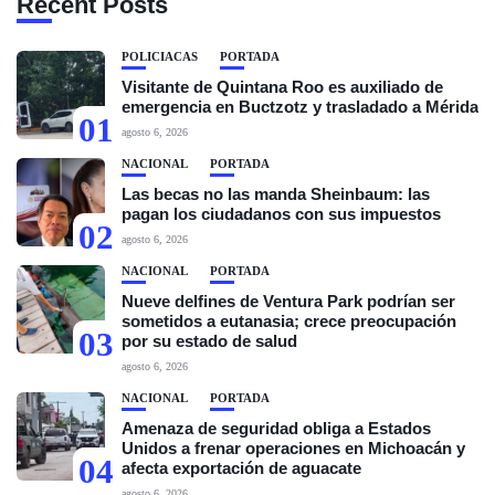
Recent Posts
POLICIACAS
PORTADA
Visitante de Quintana Roo es auxiliado de
emergencia en Buctzotz y trasladado a Mérida
01
agosto 6, 2026
NACIONAL
PORTADA
Las becas no las manda Sheinbaum: las
pagan los ciudadanos con sus impuestos
02
agosto 6, 2026
NACIONAL
PORTADA
Nueve delfines de Ventura Park podrían ser
sometidos a eutanasia; crece preocupación
03
por su estado de salud
agosto 6, 2026
NACIONAL
PORTADA
Amenaza de seguridad obliga a Estados
Unidos a frenar operaciones en Michoacán y
04
afecta exportación de aguacate
agosto 6, 2026