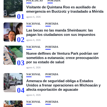
POLICIACAS
PORTADA
Visitante de Quintana Roo es auxiliado de
emergencia en Buctzotz y trasladado a Mérida
01
agosto 6, 2026
NACIONAL
PORTADA
Las becas no las manda Sheinbaum: las
pagan los ciudadanos con sus impuestos
02
agosto 6, 2026
NACIONAL
PORTADA
Nueve delfines de Ventura Park podrían ser
sometidos a eutanasia; crece preocupación
03
por su estado de salud
agosto 6, 2026
NACIONAL
PORTADA
Amenaza de seguridad obliga a Estados
Unidos a frenar operaciones en Michoacán y
04
afecta exportación de aguacate
agosto 6, 2026
NACIONAL
PORTADA