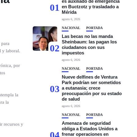
es auxiliado de emergencia
01
en Buctzotz y trasladado a
Mérida
agosto 6, 2026
NACIONAL
PORTADA
Las becas no las manda
Sheinbaum: las pagan los
 para
02
ciudadanos con sus
 y laboral.
impuestos
agosto 6, 2026
rónica, por
NACIONAL
PORTADA
tos
Nueve delfines de Ventura
Park podrían ser sometidos
03
a eutanasia; crece
preocupación por su estado
ntempla la
de salud
ra la
agosto 6, 2026
NACIONAL
PORTADA
Amenaza de seguridad
r recursos y
obliga a Estados Unidos a
04
frenar operaciones en