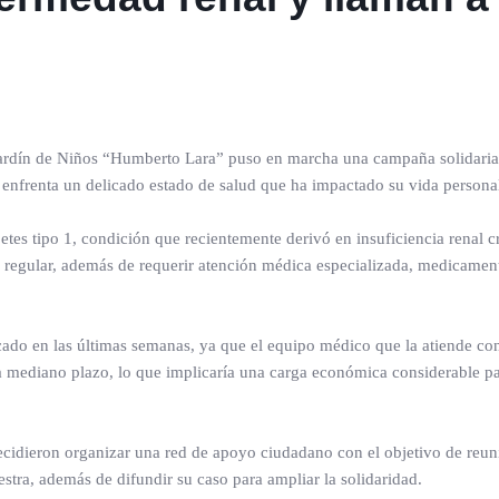
Jardín de Niños “Humberto Lara” puso en marcha una campaña solidaria
n enfrenta un delicado estado de salud que ha impactado su vida personal
tes tipo 1, condición que recientemente derivó en insuficiencia renal c
a regular, además de requerir atención médica especializada, medicamen
cado en las últimas semanas, ya que el equipo médico que la atiende co
 a mediano plazo, lo que implicaría una carga económica considerable pa
ecidieron organizar una red de apoyo ciudadano con el objetivo de reuni
estra, además de difundir su caso para ampliar la solidaridad.