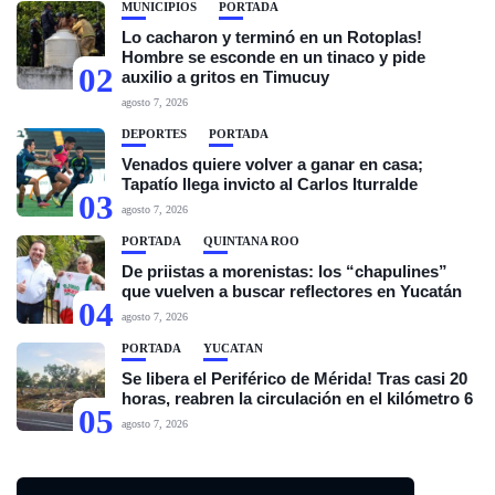
MUNICIPIOS
PORTADA
Lo cacharon y terminó en un Rotoplas!
Hombre se esconde en un tinaco y pide
02
auxilio a gritos en Timucuy
agosto 7, 2026
DEPORTES
PORTADA
Venados quiere volver a ganar en casa;
Tapatío llega invicto al Carlos Iturralde
03
agosto 7, 2026
PORTADA
QUINTANA ROO
De priistas a morenistas: los “chapulines”
que vuelven a buscar reflectores en Yucatán
04
agosto 7, 2026
PORTADA
YUCATÁN
Se libera el Periférico de Mérida! Tras casi 20
horas, reabren la circulación en el kilómetro 6
05
agosto 7, 2026