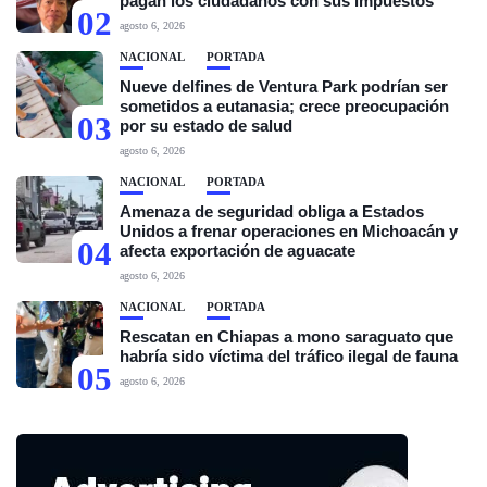
pagan los ciudadanos con sus impuestos
02
agosto 6, 2026
NACIONAL
PORTADA
Nueve delfines de Ventura Park podrían ser
sometidos a eutanasia; crece preocupación
03
por su estado de salud
agosto 6, 2026
NACIONAL
PORTADA
Amenaza de seguridad obliga a Estados
Unidos a frenar operaciones en Michoacán y
04
afecta exportación de aguacate
agosto 6, 2026
NACIONAL
PORTADA
Rescatan en Chiapas a mono saraguato que
habría sido víctima del tráfico ilegal de fauna
05
agosto 6, 2026