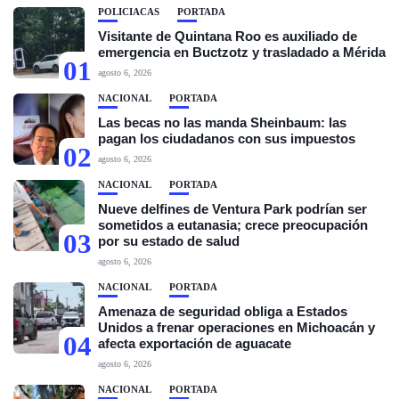
POLICIACAS
PORTADA
Visitante de Quintana Roo es auxiliado de
emergencia en Buctzotz y trasladado a Mérida
01
agosto 6, 2026
NACIONAL
PORTADA
Las becas no las manda Sheinbaum: las
pagan los ciudadanos con sus impuestos
02
agosto 6, 2026
NACIONAL
PORTADA
Nueve delfines de Ventura Park podrían ser
sometidos a eutanasia; crece preocupación
03
por su estado de salud
agosto 6, 2026
NACIONAL
PORTADA
Amenaza de seguridad obliga a Estados
Unidos a frenar operaciones en Michoacán y
04
afecta exportación de aguacate
agosto 6, 2026
NACIONAL
PORTADA