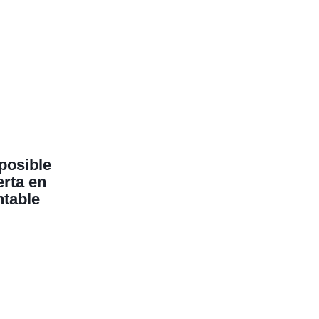
posible
erta en
ntable