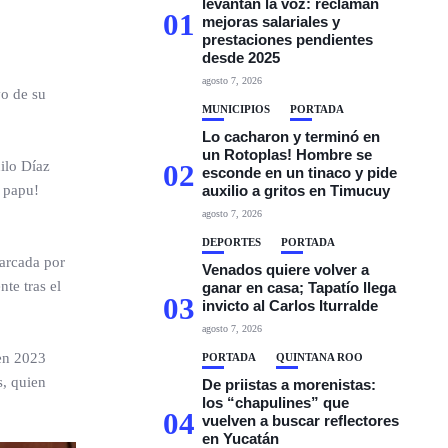
levantan la voz: reclaman
01
mejoras salariales y
prestaciones pendientes
desde 2025
agosto 7, 2026
vo de su
MUNICIPIOS
PORTADA
Lo cacharon y terminó en
un Rotoplas! Hombre se
ilo Díaz
02
esconde en un tinaco y pide
, papu!
auxilio a gritos en Timucuy
agosto 7, 2026
DEPORTES
PORTADA
marcada por
Venados quiere volver a
te tras el
ganar en casa; Tapatío llega
03
invicto al Carlos Iturralde
agosto 7, 2026
 en 2023
PORTADA
QUINTANA ROO
s, quien
De priistas a morenistas:
los “chapulines” que
04
vuelven a buscar reflectores
en Yucatán