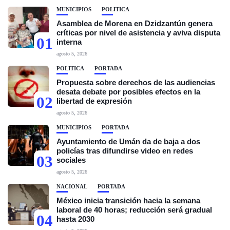
MUNICIPIOS
POLÍTICA
Asamblea de Morena en Dzidzantún genera
críticas por nivel de asistencia y aviva disputa
01
interna
agosto 5, 2026
POLÍTICA
PORTADA
Propuesta sobre derechos de las audiencias
desata debate por posibles efectos en la
02
libertad de expresión
agosto 5, 2026
MUNICIPIOS
PORTADA
Ayuntamiento de Umán da de baja a dos
policías tras difundirse video en redes
03
sociales
agosto 5, 2026
NACIONAL
PORTADA
México inicia transición hacia la semana
laboral de 40 horas; reducción será gradual
04
hasta 2030