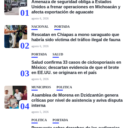
Amenaza de seguridad obliga a Estados
Unidos a frenar operaciones en Michoacán y
01
afecta exportación de aguacate
agosto 6, 2026
NACIONAL
PORTADA
Rescatan en Chiapas a mono saraguato que
habría sido víctima del tráfico ilegal de fauna
02
agosto 6, 2026
PORTADA
SALUD
Salud confirma 33 casos de ciclosporiasis en
México; descartan evidencia de que el brote
03
en EE.UU. se originara en el país
agosto 6, 2026
MUNICIPIOS
POLÍTICA
Asamblea de Morena en Dzidzantún genera
críticas por nivel de asistencia y aviva disputa
04
interna
agosto 5, 2026
POLÍTICA
PORTADA
Propuesta sobre derechos de las audiencias