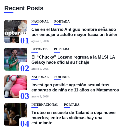
Recent Posts
NACIONAL
PORTADA
Cae en el Barrio Antiguo hombre señalado
por empujar a adulto mayor hacia un tráiler
01
agosto 8, 2026
DEPORTES
PORTADA
El “Chucky” Lozano regresa a la MLS! LA
Galaxy hace oficial su fichaje
02
agosto 8, 2026
NACIONAL
PORTADA
Investigan posible agresión sexual tras
embarazo de niña de 11 años en Matamoros
03
agosto 8, 2026
INTERNACIONAL
PORTADA
Tiroteo en escuela de Tailandia deja nueve
muertos; entre las víctimas hay una
04
estudiante