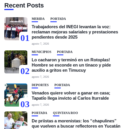
Recent Posts
MÉRIDA
PORTADA
Trabajadores del INEGI levantan la voz:
reclaman mejoras salariales y prestaciones
01
pendientes desde 2025
agosto 7, 2026
MUNICIPIOS
PORTADA
Lo cacharon y terminó en un Rotoplas!
Hombre se esconde en un tinaco y pide
02
auxilio a gritos en Timucuy
agosto 7, 2026
DEPORTES
PORTADA
Venados quiere volver a ganar en casa;
Tapatío llega invicto al Carlos Iturralde
03
agosto 7, 2026
PORTADA
QUINTANA ROO
De priistas a morenistas: los “chapulines”
que vuelven a buscar reflectores en Yucatán